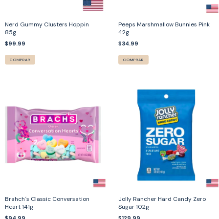
Nerd Gummy Clusters Hoppin
Peeps Marshmallow Bunnies Pink
85g
42g
$99.99
$34.99
COMPRAR
COMPRAR
Brahch´s Classic Conversation
Jolly Rancher Hard Candy Zero
Heart 141g
Sugar 102g
$94.99
$129.99