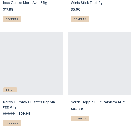
Icee Canels Mora Azul 85g
Winis Stick Tutti 5g
$17.99
$5.00
COMPRAR
COMPRAR
14
%
OFF
Nerds Gummy Clusters Hoppin
Nerds Hoppin Blue Rainbow 141g
Egg 85g
$64.99
$69.99
$59.99
COMPRAR
COMPRAR