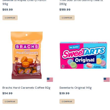
Sweetarts Ropes Cherry Punch
Trolli Sour Brite Gummy Hearts
99g
283g
$69.99
$189.99
COMPRAR
COMPRAR
Brachs Hard Caramels Coffee 92g
Sweetarts Original 141g
$54.99
$39.99
COMPRAR
COMPRAR