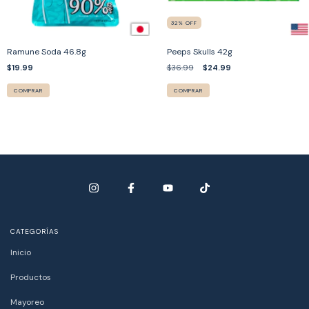
32
%
OFF
Ramune Soda 46.8g
Peeps Skulls 42g
$19.99
$36.99
$24.99
COMPRAR
COMPRAR
CATEGORÍAS
Inicio
Productos
Mayoreo