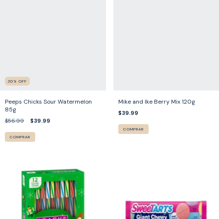
30
%
OFF
Peeps Chicks Sour Watermelon
Mike and Ike Berry Mix 120g
85g
$39.99
$56.99
$39.99
COMPRAR
COMPRAR