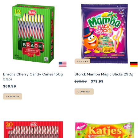
20
%
OFF
Brachs Cherry Candy Canes 150g
Storck Mamba Magic Sticks 290g
5.3oz
$99.99
$79.99
$69.99
COMPRAR
COMPRAR