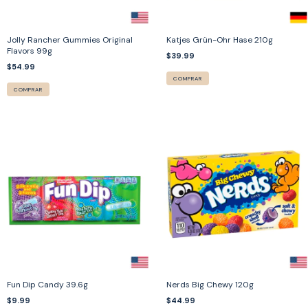
Jolly Rancher Gummies Original
Katjes Grün-Ohr Hase 210g
Flavors 99g
$39.99
$54.99
COMPRAR
COMPRAR
Fun Dip Candy 39.6g
Nerds Big Chewy 120g
$9.99
$44.99