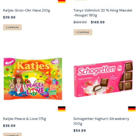
Katjes Grün-Ohr Hase 210g
Tonys Vollmilch 32 % Hinig Mandel
-Nougat 180g
$39.99
$169.99
$149.99
COMPRAR
COMPRAR
Katjes Peace & Love 175g
Schogetten Yoghurt-Strawberry
100g
$39.99
$54.99
COMPRAR