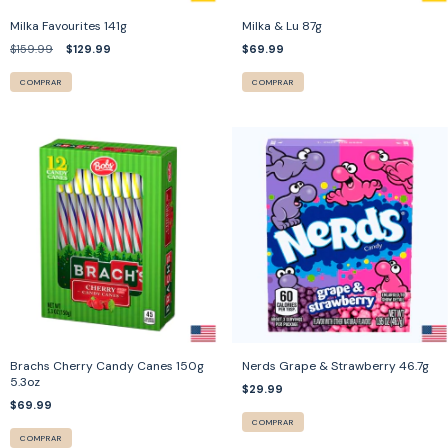
Milka Favourites 141g
Milka & Lu 87g
$159.99
$129.99
$69.99
COMPRAR
COMPRAR
Brachs Cherry Candy Canes 150g
Nerds Grape & Strawberry 46.7g
5.3oz
$29.99
$69.99
COMPRAR
COMPRAR