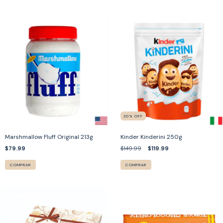
20
%
OFF
Marshmallow Fluff Original 213g
Kinder Kinderini 250g
$79.99
$149.99
$119.99
COMPRAR
COMPRAR