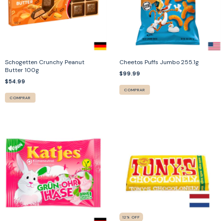
Schogetten Crunchy Peanut
Cheetos Puffs Jumbo 255.1g
Butter 100g
$99.99
$54.99
COMPRAR
COMPRAR
12
%
OFF