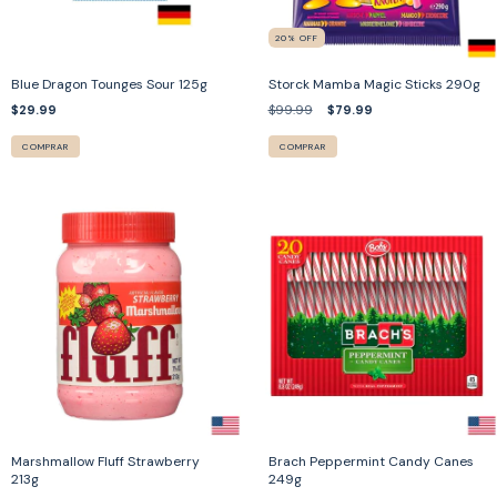
20
%
OFF
Blue Dragon Tounges Sour 125g
Storck Mamba Magic Sticks 290g
$29.99
$99.99
$79.99
COMPRAR
COMPRAR
Marshmallow Fluff Strawberry
Brach Peppermint Candy Canes
213g
249g