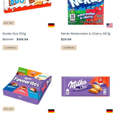
15
%
OFF
Kinder Duo 150g
Nerds Watermelon & Cherry 46.7g
$129.99
$109.99
$29.99
COMPRAR
COMPRAR
19
%
OFF