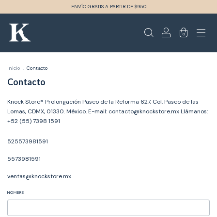
ENVÍO GRATIS A PARTIR DE $950
0
Inicio
.
Contacto
Contacto
Knock Store® Prolongación Paseo de la Reforma 627, Col. Paseo de las
Lomas, CDMX, 01330. México. E-mail:
contacto@knockstore.mx
Llámanos:
+52 (55) 7398 1591
525573981591
5573981591
ventas@knockstore.mx
NOMBRE