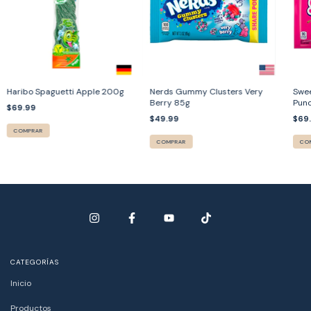
Haribo Spaguetti Apple 200g
Nerds Gummy Clusters Very
Swee
Berry 85g
Pun
$69.99
$49.99
$69
COMPRAR
COMPRAR
CO
CATEGORÍAS
Inicio
Productos