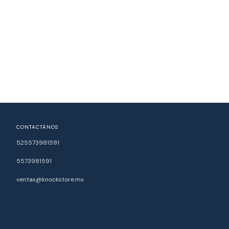
CONTACTÁNOS
525573981591
5573981591
ventas@knockstore.mx