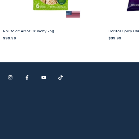
Rollito de Arroz Crunchy 75g
Doritos Spicy Chil
$99.99
$39.99