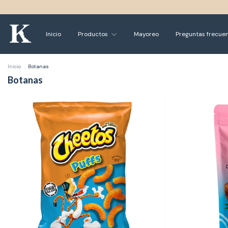
Inicio
Productos
Mayoreo
Preguntas frecue
Inicio
.
Botanas
Botanas